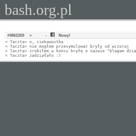
bash.org.pl
#4862269
+
-
Nowy!
< Taczta> o, ciekawostka
< Taczta> nie mogłem przesymulować bryły od wczoraj
< Taczta> zrobiłem w końcu bryłę o nazwie "blagam dzi
< Taczta> zadziałało :)