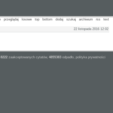
e
przeglądaj
losowe
top
bottom
dodaj
szukaj
archiwum
rss
text
22 listopada 2016 12:02
8222
zaakceptowanych cytatów,
4855383
odpadło,
polityka prywatności