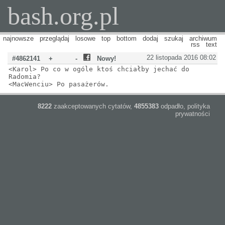
bash.org.pl
najnowsze
przeglądaj
losowe
top
bottom
dodaj
szukaj
archiwum
rss
text
22 listopada 2016 08:02
#4862141
+
-
Nowy!
<Karol> Po co w ogóle ktoś chciałby jechać do
Radomia?
<MacWenciu> Po pasażerów.
8222
zaakceptowanych cytatów,
4855383
odpadło,
polityka
prywatności