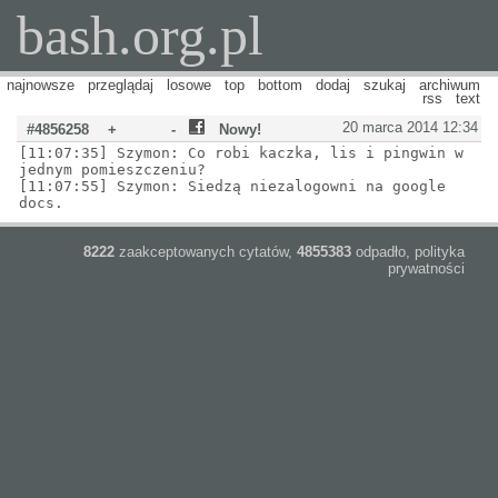
bash.org.pl
najnowsze
przeglądaj
losowe
top
bottom
dodaj
szukaj
archiwum
rss
text
20 marca 2014 12:34
#4856258
+
-
Nowy!
[11:07:35] Szymon: Co robi kaczka, lis i pingwin w
jednym pomieszczeniu?
[11:07:55] Szymon: Siedzą niezalogowni na google
docs.
8222
zaakceptowanych cytatów,
4855383
odpadło,
polityka
prywatności