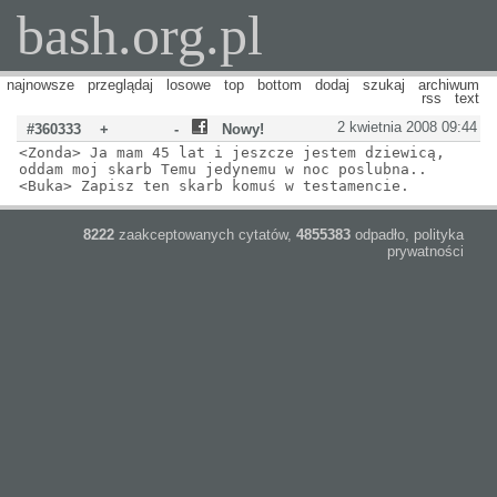
bash.org.pl
najnowsze
przeglądaj
losowe
top
bottom
dodaj
szukaj
archiwum
rss
text
2 kwietnia 2008 09:44
#360333
+
-
Nowy!
<Zonda> Ja mam 45 lat i jeszcze jestem dziewicą,
oddam moj skarb Temu jedynemu w noc poslubna..
<Buka> Zapisz ten skarb komuś w testamencie.
8222
zaakceptowanych cytatów,
4855383
odpadło,
polityka
prywatności