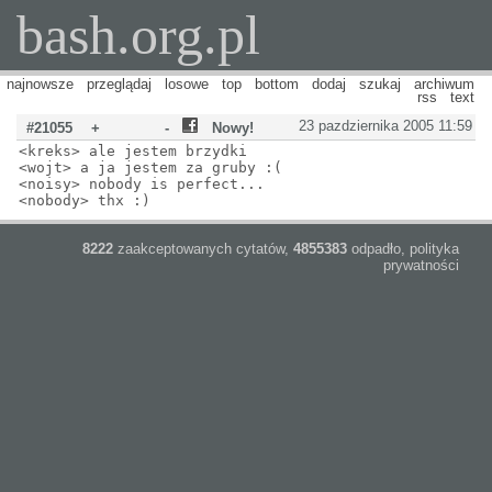
bash.org.pl
najnowsze
przeglądaj
losowe
top
bottom
dodaj
szukaj
archiwum
rss
text
23 pazdziernika 2005 11:59
#21055
+
-
Nowy!
<kreks> ale jestem brzydki
<wojt> a ja jestem za gruby :(
<noisy> nobody is perfect...
<nobody> thx :)
8222
zaakceptowanych cytatów,
4855383
odpadło,
polityka
prywatności