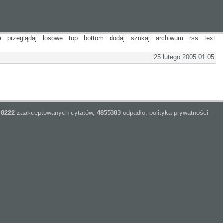
e
przeglądaj
losowe
top
bottom
dodaj
szukaj
archiwum
rss
text
25 lutego 2005 01:05
8222
zaakceptowanych cytatów,
4855383
odpadło,
polityka prywatności