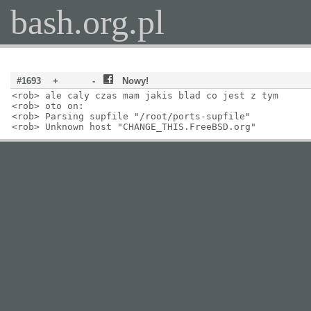
bash.org.pl
#1693
+
-
Nowy!
<rob> ale caly czas mam jakis blad co jest z tym
<rob> oto on:
<rob> Parsing supfile "/root/ports-supfile"
<rob> Unknown host "CHANGE_THIS.FreeBSD.org"